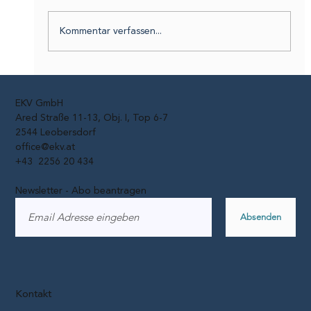
Kommentar verfassen...
Fahrraddiebstähle: 2025 fast 17.000
Räder verschwunden
EKV GmbH
Ared Straße 11-13, Obj. I, Top 6-7
2544 Leobersdorf
office@ekv.at
+43 2256 20 434
Newsletter - Abo beantragen
Absenden
Kontakt