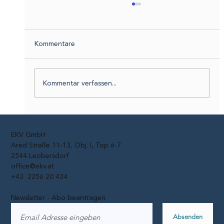
Kommentare
Kommentar verfassen...
Fahrraddiebstähle: 2025 fast 17.000
Räder verschwunden
EKV GmbH
Ared Straße 11-13, Obj. I, Top 6-7
2544 Leobersdorf
office@ekv.at
+43 2256 20 434
Newsletter - Abo beantragen
Absenden