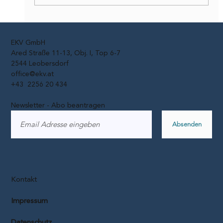
Fahrraddiebstähle: 2025 fast 17.000
Räder verschwunden
EKV GmbH
Ared Straße 11-13, Obj. I, Top 6-7
2544 Leobersdorf
office@ekv.at
+43 2256 20 434
Newsletter - Abo beantragen
Absenden
Kontakt
Impressum
Datenschutz