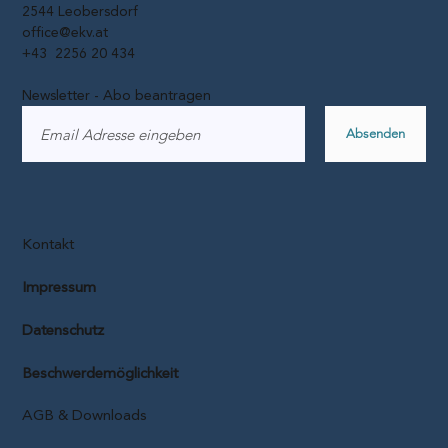
2544 Leobersdorf
office@ekv.at
+43 2256 20 434
Newsletter - Abo beantragen
Absenden
Kontakt
Impressum
Datenschutz
Beschwerdemöglichkeit
AGB & Downloads