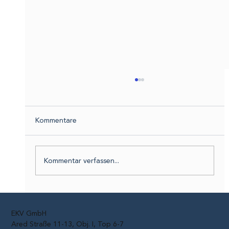
Kommentare
Kommentar verfassen...
Fahrraddiebstähle: 2025 fast 17.000
Räder verschwunden
EKV GmbH
Ared Straße 11-13, Obj. I, Top 6-7